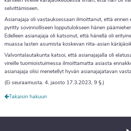
kanteen vireille käräjäoikeudessa ilman, että hän oli va
selvittämiseen.
Asianajaja oli vastauksessaan ilmoittanut, että ennen
pyritty sovinnolliseen lopputulokseen hänen päämiehen
Edelleen asianajaja oli katsonut, että hänellä oli erity
muassa lasten asumista koskevan riita-asian käräjäoi
Valvontalautakunta katsoi, että asianajajalla oli elatus
vireille tuomioistuimessa ilmoittamatta asiasta ennakk
asianajaja olisi menetellyt hyvän asianajajatavan vasta
(Ei seuraamusta. 4. jaosto 17.3.2023, 9 §.)
Takaisin hakuun