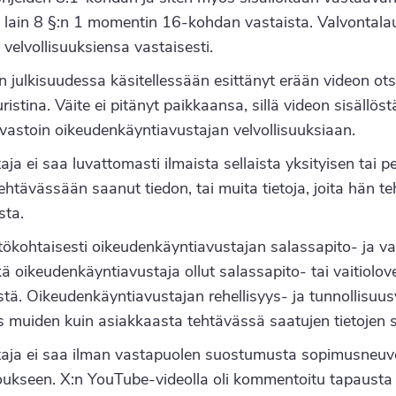
 lain 8 §:n 1 momentin 16-kohdan vastaista. Valvontala
velvollisuuksiensa vastaisesti.
an julkisuudessa käsitellessään esittänyt erään videon otsi
tina. Väite ei pitänyt paikkaansa, sillä videon sisällöstä 
 vastoin oikeudenkäyntiavustajan velvollisuuksiaan.
 ei saa luvattomasti ilmaista sellaista yksityisen tai per
ehtävässään saanut tiedon, tai muita tietoja, joita hän 
sta.
tökohtaisesti oikeudenkäyntiavustajan salassapito- ja vait
ä oikeudenkäyntiavustaja ollut salassapito- tai vaitiolov
östä. Oikeudenkäyntiavustajan rehellisyys- ja tunnollisuusv
 muiden kuin asiakkaasta tehtävässä saatujen tietojen 
aja ei saa ilman vastapuolen suostumusta sopimusneuvot
kseen. X:n YouTube-videolla oli kommentoitu tapausta yl