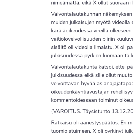
nimeämättä, eikä X ollut suoraan il
Valvontalautakunnan näkemyksen muk
muiden julkaisujen myötä videolla e
käräjäoikeudessa vireillä olleeseen
vaitiolovelvollisuuden piiriin kuu
sisältö oli videolla ilmaistu. X ol
julkisuudessa pyrkien luomaan tälle
Valvontalautakunta katsoi, ettei p
julkisuudessa eikä sille ollut muuto
velvoittavan hyvää asianajajatapa
oikeudenkäyntiavustajan rehellisyy
kommentoidessaan toiminut oikeude
(VAROITUS. Täysistunto 13.12.20
Ratkaisu oli äänestyspäätös. Eri mie
tuomioistuimeen. X oli pyrkinyt ju