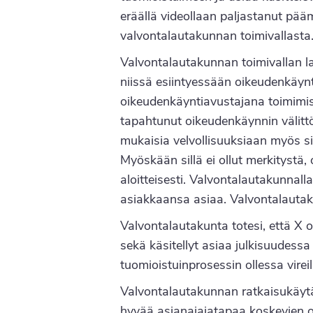
eräällä videollaan paljastanut pää
valvontalautakunnan toimivallasta
Valvontalautakunnan toimivallan laa
niissä esiintyessään oikeudenkäy
oikeudenkäyntiavustajana toimimise
tapahtunut oikeudenkäynnin välitt
mukaisia velvollisuuksiaan myös sil
Myöskään sillä ei ollut merkitystä,
aloitteisesti. Valvontalautakunnalla
asiakkaansa asiaa. Valvontalautakun
Valvontalautakunta totesi, että X 
sekä käsitellyt asiaa julkisuudessa
tuomioistuinprosessin ollessa virei
Valvontalautakunnan ratkaisukäytä
hyvää asianajajatapaa koskevien o