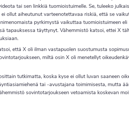
ideota tai sen linkkiä tuomioistuimelle. Se, tuleeko julkai
i ollut aiheutunut varteenotettavaa riskiä, että se vaik
ti nimenomaista pyrkimystä vaikuttaa tuomioistuimeen eli 
sä tapauksessa täyttynyt. Vähemmistö katsoi, ettei X tält
uksiaan.
 katsoi, että X oli ilman vastapuolen suostumusta sopimus
intotarjoukseen, miltä osin X oli menetellyt oikeudenkäy
un osittain tutkimatta, koska kyse ei ollut luvan saaneen o
äyntiasiamiehenä tai -avustajana toimimisesta, mutta 
vähemmistö sovintotarjoukseen vetoamista koskevan moit