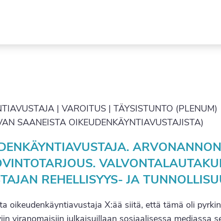
Siirry
sisältöön
IAVUSTAJA | VAROITUS | TÄYSISTUNTO (PLENUM)
UVAN SAANEISTA OIKEUDENKÄYNTIAVUSTAJISTA)
DENKÄYNTIAVUSTAJA. ARVONANNON
SOVINTOTARJOUS. VALVONTALAUTAKU
TAJAN REHELLISYYS- JA TUNNOLLIS
tta oikeudenkäyntiavustaja X:ää siitä, että tämä oli pyrki
iin viranomaisiin julkaisuillaan sosiaalisessa mediassa se