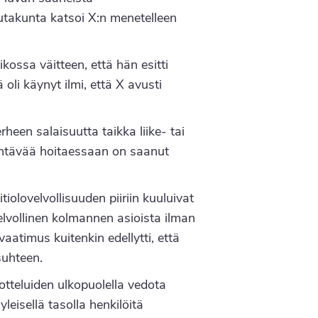
utakunta katsoi X:n menetelleen
kossa väitteen, että hän esitti
oli käynyt ilmi, että X avusti
heen salaisuutta taikka liike- tai
tehtävää hoitaessaan on saanut
iolovelvollisuuden piiriin kuuluivat
elvollinen kolmannen asioista ilman
aatimus kuitenkin edellytti, että
suhteen.
teluiden ulkopuolella vedota
eisellä tasolla henkilöitä