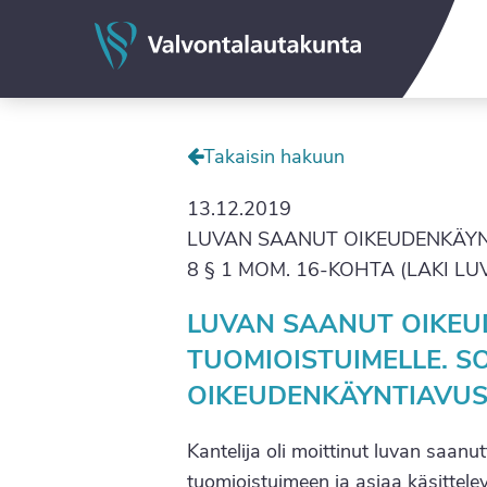
Valvontalautakunta
Takaisin hakuun
13.12.2019
LUVAN SAANUT OIKEUDENKÄYNT
8 § 1 MOM. 16-KOHTA (LAKI L
LUVAN SAANUT OIKEU
TUOMIOISTUIMELLE. 
OIKEUDENKÄYNTIAVUS
Kantelija oli moittinut luvan saanu
tuomioistuimeen ja asiaa käsittelev