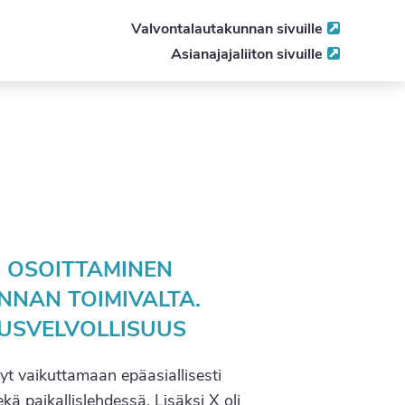
Valvontalautakunnan sivuille
Asianajajaliiton sivuille
 OSOITTAMINEN
NNAN TOIMIVALTA.
UUSVELVOLLISUUS
nyt vaikuttamaan epäasiallisesti
kä paikallislehdessä. Lisäksi X oli