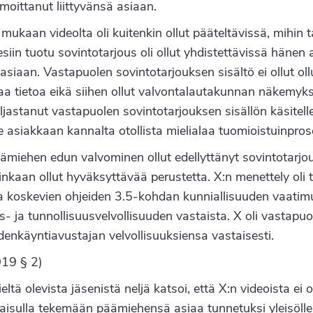
moittanut liittyvänsä asiaan.
aan videolta oli kuitenkin ollut pääteltävissä, mihin t
siin tuotu sovintotarjous oli ollut yhdistettävissä hänen
 asiaan. Vastapuolen sovintotarjouksen sisältö ei ollut oll
luvaa tietoa eikä siihen ollut valvontalautakunnan näkem
i paljastanut vastapuolen sovintotarjouksen sisällön käsit
 asiakkaan kannalta otollista mielialaa tuomioistuinproses
äämiehen edun valvominen ollut edellyttänyt sovintotarjo
inkaan ollut hyväksyttävää perustetta. X:n menettely oli tä
a koskevien ohjeiden 3.5-kohdan kunniallisuuden vaati
s- ja tunnollisuusvelvollisuuden vastaista. X oli vastapu
nkäyntiavustajan velvollisuuksiensa vastaisesti.
19 § 2)
ltä olevista jäsenistä neljä katsoi, että X:n videoista ei
lkaisulla tekemään päämiehensä asiaa tunnetuksi yleisöll