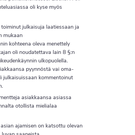
nteluasiassa oli kyse myös
toiminut julkaisuja laatiessaan ja
en mukaan
innin kohteena oleva menettely
an oli noudatettava lain 8 §:n
oikeudenkäynnin ulkopuolella.
n asiakkaansa pyynnöstä vai oma-
 oli julkaisuissaan kommentoinut
n.
gumentteja asiakkaansa asiassa
nalta otollista mielialaa
asian ajamisen on katsottu olevan
 luvan saaneista