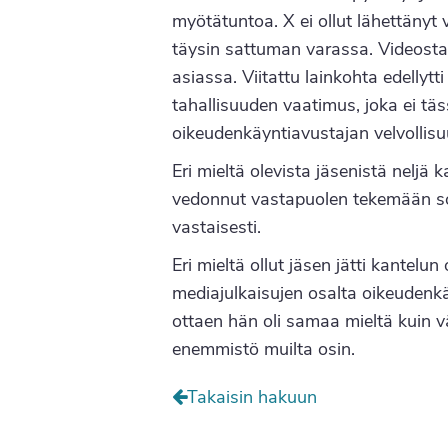
myötätuntoa. X ei ollut lähettänyt v
täysin sattuman varassa. Videosta e
asiassa. Viitattu lainkohta edellyt
tahallisuuden vaatimus, joka ei täs
oikeudenkäyntiavustajan velvollisu
Eri mieltä olevista jäsenistä neljä
vedonnut vastapuolen tekemään sov
vastaisesti.
Eri mieltä ollut jäsen jätti kantel
mediajulkaisujen osalta oikeudenk
ottaen hän oli samaa mieltä kuin 
enemmistö muilta osin.
Takaisin hakuun