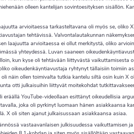
miehenään olleen kantelijan sovintoesityksen sisällön. Ka
.
juutta arvioitaessa tarkasteltavana oli myös se, oliko X 
ntiavustajan tehtävissä. Valvontalautakunnan näkemyks
n laajuutta arvioitaessa ei ollut merkitystä, oliko arvio
ömässä yhteydessä. Luvan saaneen oikeudenkäyntiavustaj
loin, kun kyse oli tehtävään liittyvästä vaikuttamisesta 
 oliko oikeudenkäyntiavustaja ryhtynyt tällaisiin toimii
 oli näin ollen toimivalta tutkia kantelu siltä osin kuin X
ta otti julkaisuihin liittyvät moitekohdat tutkittavaksee
oli eräällä YouTube-videollaan esittänyt oikeudellisia ar
 tavalla, joka oli pyrkinyt luomaan hänen asiakkaansa kan
llä. X oli siten ajanut julkaisussaan asiakkaansa asiaa.
nnössä vastaavanlaisen julkisuudessa vaikuttamisen ja 
hjeiden 8.1-kohdan ja siten myös sisällöltään vastaavan