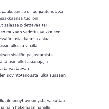
apaukseen se oli pohjautunut. X:n
 asiakkaansa tuolloin
ut salassa pidettävää tai
yksen mukaan vedottu, vaikka sen
ellessään asiakkaansa asiaa
sin ollessa vireillä.
uksen sisällön paljastamista
ltä osin ollut asianajajia
musta vastaavan
olen sovintotarjousta julkaisussaan
 ollut ilmennyt pyrkimystä vaikuttaa
e ja näin hakemaan hänelle