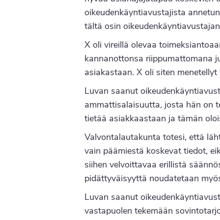
oikeudenkäyntiavustajista annetun
tältä osin oikeudenkäyntiavustajan 
X oli vireillä olevaa toimeksiantoa
kannanottonsa riippumattomana juris
asiakastaan. X oli siten menetellyt
Luvan saanut oikeudenkäyntiavustaja
ammattisalaisuutta, josta hän on t
tietää asiakkaastaan ja tämän oloi
Valvontalautakunta totesi, että läh
vain päämiestä koskevat tiedot, eik
siihen velvoittavaa erillistä säänn
pidättyväisyyttä noudatetaan myös
Luvan saanut oikeudenkäyntiavust
vastapuolen tekemään sovintotarjou