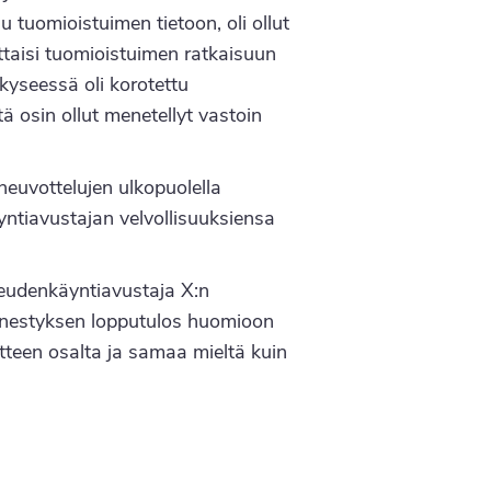
su tuomioistuimen tietoon, oli ollut
uttaisi tuomioistuimen ratkaisuun
kyseessä oli korotettu
ä osin ollut menetellyt vastoin
neuvottelujen ulkopuolella
ntiavustajan velvollisuuksiensa
ikeudenkäyntiavustaja X:n
äänestyksen lopputulos huomioon
teen osalta ja samaa mieltä kuin